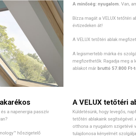
A minőség: nyugalom.
Van, a
Bízza magát a VELUX tetőtéri ab
évtizedeken át!
A VELUX tetőtéri ablak megfize
A legismertebb márka és szolgá
megfizethetők. Ragadja meg a l
ablakot már
bruttó 57.800 Ft-t
takarékos
A VELUX tetőtéri a
k és a napenergia passzív
Küldetésünk, hogy levegős, nap
yan?
tetőtéri ablakaink segítségével.
otthona a nyugalom szigetévé 
hnology™ hőszigetelő
tulajdonosa kényelmét szolgálj