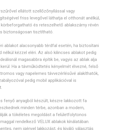
szűrővel ellátott szellőzőnyílással vagy
ítségével friss levegővel láthatja el otthonát anélkül,
n körbeforgatható és reteszelhető ablakszárny révén
és biztonságosan tisztítható.
ri ablakot alacsonyabb térdfal esetén, ha biztosítani
d nélkül kézzel eléri. Az alsó kilincses ablakot pedig
ideálisnál magasabbra építik be, vagyis az ablak alja
erül. Ha a távműködtetés kényelmét élvezné, felső
lektromos vagy napelemes távvezérlésűvé alakíthatók,
abályozóval pedig mobil applikációval is
t.
 fenyő anyagból készült, készre lakkozott fa
illeszkednek minden térbe, azonban a modern,
alálják a tökéletes megoldást a felületfolytonos
 maggal rendelkező VELUX ablakok kínálatában.
ntes, nem igényel lakkozást, és kiváló választás