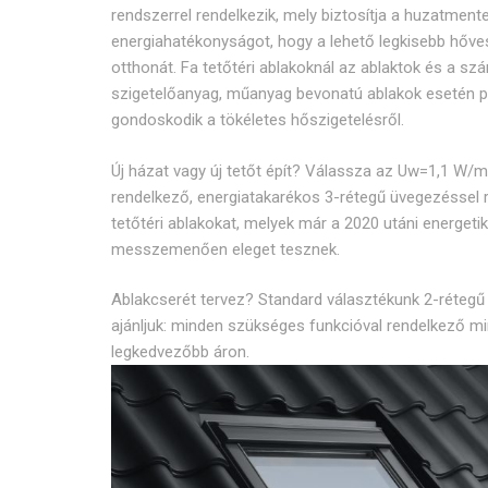
rendszerrel rendelkezik, mely biztosítja a huzatmen
energiahatékonyságot, hogy a lehető legkisebb hővesz
otthonát. Fa tetőtéri ablakoknál az ablaktok és a szár
szigetelőanyag, műanyag bevonatú ablakok esetén p
gondoskodik a tökéletes hőszigetelésről.
Új házat vagy új tetőt épít? Válassza az Uw=1,1 W/
rendelkező, energiatakarékos 3-rétegű üvegezéssel 
tetőtéri ablakokat, melyek már a 2020 utáni energeti
messzemenően eleget tesznek.
Ablakcserét tervez? Standard választékunk 2-rétegű 
ajánljuk: minden szükséges funkcióval rendelkező mi
legkedvezőbb áron.