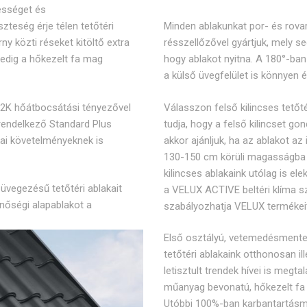
tességet és
teség érje télen tetőtéri
Minden ablakunkat por- és rovar
ny közti réseket kitöltő extra
résszellőzővel gyártjuk, mely seg
edig a hőkezelt fa mag
hogy ablakot nyitna. A 180°-ba
a külső üvegfelület is könnyen 
m2K hőátbocsátási tényezővel
Válasszon felső kilincses tetőté
rendelkező Standard Plus
tudja, hogy a felső kilincset gon
kai követelményeknek is
akkor ajánljuk, ha az ablakot az 
130-150 cm körüli magasságba k
kilincses ablakaink utólag is e
üvegezésű tetőtéri ablakait
a VELUX ACTIVE beltéri klíma sz
nőségi alapablakot a
szabályozhatja VELUX termékei
Első osztályú, vetemedésmentes
tetőtéri ablakaink otthonosan 
letisztult trendek hívei is megt
műanyag bevonatú, hőkezelt fa
Utóbbi 100%-ban karbantartásme