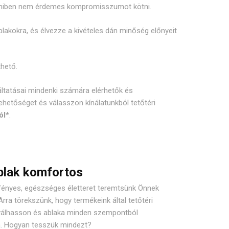
miben nem érdemes kompromisszumot kötni.
lakokra, és élvezze a kivételes dán minőség előnyeit
thető.
ltatásai mindenki számára elérhetők és
ehetőséget és válasszon kínálatunkból tetőtéri
ól*
.
blak komfortos
fényes, egészséges életteret teremtsünk Önnek
 Arra törekszünk, hogy termékeink által tetőtéri
válhasson és ablaka minden szempontból
a. Hogyan tesszük mindezt?