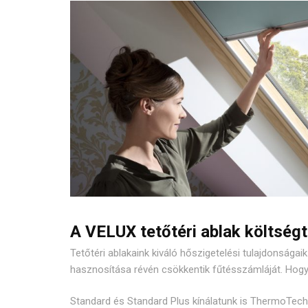
A VELUX tetőtéri ablak költség
Tetőtéri ablakaink kiváló hőszigetelési tulajdonságai
hasznosítása révén csökkentik fűtésszámláját. Hog
Standard és Standard Plus kínálatunk is ThermoTec