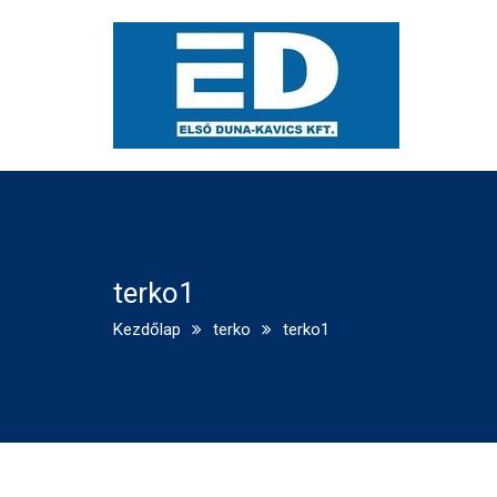
terko1
Kezdőlap
terko
terko1